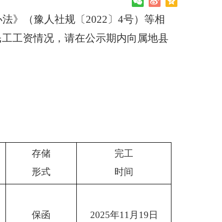
办法》（豫人社规〔
2022〕4号）等
相
民工工资情况，请在公示期内向
属地
县
存储
完工
形式
时间
保函
2025
年
11
月
19
日