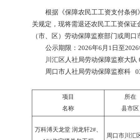
根据《保障农民工工资支付条例
关
规定，现将需退还农民工工资保证
（市、区）劳动保障监察部门或
周口
公示期限：
2026
年
6
月
1
日至
2026
川汇区
人社局劳动保障监察大队
周口市人社局劳动保障监察科
0
项目
所在
名称
县市区
万科溥天龙堂
润龙轩
2#、
周口市川汇