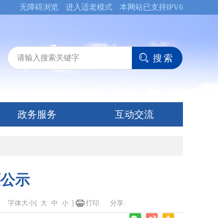
无障碍浏览
进入适老模式
本网站已支持IPV6
政务服务
互动交流
还公示
字体大小[
大
中
小
]
打印